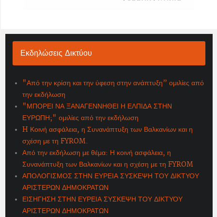
Εκδηλώσεις Δικτύου
"Από την κρίση και την ύφεση στην ανάπτυξη” ομιλίες από
την εκδήλωση
"ΜΠΟΡΕΙ ΝΑ ΞΑΝΑΓΕΝΝΗΘΕΙ Η ΕΛΠΙΔΑ ΣΤΗΝ
ΕΥΡΩΠΗ;" ομιλίες από την εκδήλωση
H Κοινή ασφάλεια, η Συνανάπτυξη των Βαλκανίων και η
σχέση με τη FYROM.
Από την εκδήλωση με θέμα: Η κοινή ασφάλεια, η
Συνανάπτυξη των Βαλκανίων και η σχέση με τη FYROM
ΑΠΟΛΟΓΙΣΜΟΣ ΣΤΗΝ ΕΥΡΕΙΑ ΣΥΣΚΕΨΗ ΤΟΥ ΔΙΚΤΥΟΥ
ΑΡΙΣΤΕΡΩΝ ΔΗΜΟΚΡΑΤΩΝ
ΕΙΣΗΓΗΣΗ ΣΤΗΝ ΕΥΡΕΙΑ ΣΥΣΚΕΨΗ ΤΟΥ ΔΙΚΤΥΟΥ
ΑΡΙΣΤΕΡΩΝ ΔΗΜΟΚΡΑΤΩΝ