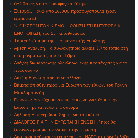
6+1 θέσεις για το Προσφυγικό Ζήτημα
Europol: Πάνω από 10.000 προσφυγόπουλα έχουν
εξαφανιστεί
STOP ΣΤΟΝ ΕΘΝΙΚΙΣΜΟ – ΩΘΗΣΗ ΣΤΗΝ ΕΥΡΩΠΑΙΚΗ
ΕΝΟΠΟΙΗΣΗ, του Σ. Παπαθανασίου
Tο πραξικόπημα της… ουμανιστικής Ευρώπης
Άμεση Ανάλυση: Το συλλαλητήριο αλλάζει (;) το τοπίο στη
διαπραγμάτευση, του Στ. Τζίμα
Ανάγκη διαμόρφωσης ολοκληρωμένης προσέγγισης για το
προσφυγικό
Αυτή η Ευρώπη πρέπει να αλλάξει
Βήματα όπισθεν προς μια Ευρώπη των εθνών, του Γιάννη
Μπαλαμπανίδη
Γιούνκερ: Δεν εύχομαι στους νέους να γνωρίσουν την
Ευρώπη με τα παλιά της σύνορα
Δήλωση - παρέμβαση Σημίτη για τα Σκόπια
ΔΙΑΛΟΓΟΣ ΓΙΑ ΤΗΝ ΕΥΡΩΠΑΪΚΗ ΕΝΩΣΗ :"πως θα
ξαναγεννήσουμε την ελπίδα στην Ευρώπη"
Δυο προϋποθέσεις για εμπλοκή του ΝΑΤΟ στο Αιγαίο βάζει