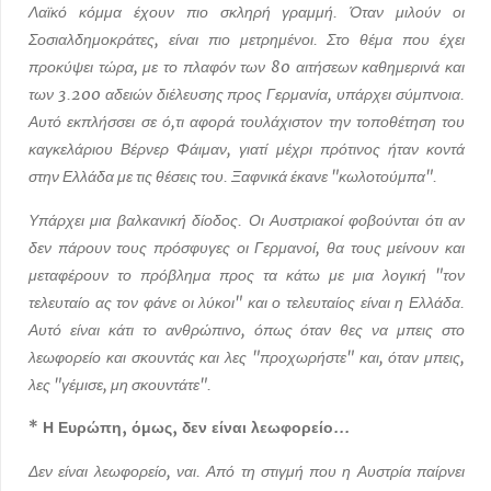
Λαϊκό κόμμα έχουν πιο σκληρή γραμμή. Όταν μιλούν οι
Σοσιαλδημοκράτες, είναι πιο μετρημένοι. Στο θέμα που έχει
προκύψει τώρα, με το πλαφόν των 80 αιτήσεων καθημερινά και
των 3.200 αδειών διέλευσης προς Γερμανία, υπάρχει σύμπνοια.
Αυτό εκπλήσσει σε ό,τι αφορά τουλάχιστον την τοποθέτηση του
καγκελάριου Βέρνερ Φάιμαν, γιατί μέχρι πρότινος ήταν κοντά
στην Ελλάδα με τις θέσεις του. Ξαφνικά έκανε "κωλοτούμπα".
Υπάρχει μια βαλκανική δίοδος. Οι Αυστριακοί φοβούνται ότι αν
δεν πάρουν τους πρόσφυγες οι Γερμανοί, θα τους μείνουν και
μεταφέρουν το πρόβλημα προς τα κάτω με μια λογική "τον
τελευταίο ας τον φάνε οι λύκοι" και ο τελευταίος είναι η Ελλάδα.
Αυτό είναι κάτι το ανθρώπινο, όπως όταν θες να μπεις στο
λεωφορείο και σκουντάς και λες "προχωρήστε" και, όταν μπεις,
λες "γέμισε, μη σκουντάτε".
* Η Ευρώπη, όμως, δεν είναι λεωφορείο...
Δεν είναι λεωφορείο, ναι. Από τη στιγμή που η Αυστρία παίρνει