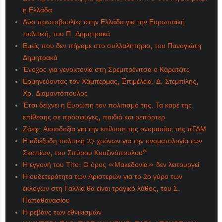
η Ελλάδα
Δύο πρωτοβουλίες στην Ελλάδα για την Ευρωπαϊκή
πολιτική, του Π. Δημητρακά
Εμείς που δεν πήγαμε στο συλλαλητήριο, του Παναγιώτη
Δημητρακά
Ένοχος για γενοκτονία στη Σρεμπρένιτσα ο Κάρατζιτς
Ερμηνεύοντας τον Χάμπερμας, Eπιμέλεια: Δ. Στεμπίλης,
Χρ. Διαμαντόπουλος
Έτσι δείχνει η Ευρώπη τον πολιτισμό της. Τα καρέ της
επίθεσης σε πρόσφυγες, παιδιά και ρεπόρτερ
Ζάεφ: Αισιοδοξία για την επίλυση της ονομασίας της πΓΔΜ
Η αδιέξοδη πολιτική 27 χρόνων για την ονοματολογία των
Σκοπίων, του Σπύρου Κουζινόπουλου*
Η εγγονή του Τίτο: Ο όρος «Μακεδονία» δεν λειτουργεί
Η ουδετερότητα των Αριστερών για το 2ο γύρο των
εκλογών στη Γαλλία θα είναι τραγικό λάθος, του Σ.
Παπαθανασίου
Η ρεβάνς των εθνικισμών