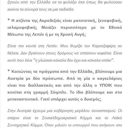
ζητούν από την Ελλάδα να τα φυλάξει έτσι όπως θα φυλούσαν
εκείνοι τα σύνορά τους σε μια πεδιάδα.
* Η ατζέντα της Ακροδεξιάς είναι ρατσιστική, ξενοφοβική,
ισλαμοφοβική; Μοιάζει περισσότερο με το Εθνικό
Μέτωπο της Λεπέν ή με τη Χρυσή Αυγή;
Είναι πιο κοντά στη Λεπέν. Μου θυμίζει τον Καρατζαφέρη αν
θέλετε. Δεν βγαίνουν στους δρόμους να σπάσουν κεφάλια. Είναι
αυτό που λένε "η γλώσσα κόκαλα δεν έχει και κόκαλα σπάει".
* Κοιτώντας τα πράγματα από την Ελλάδα, βλέπουμε μια
Αυστρία με δύο πρόσωπα. Από τη μία ο καγκελάριος
είναι πιο διαλλακτικός και από την άλλη ο ΥΠΟΙΚ που
κινείται στη γραμμή Σόιμπλε. Το ίδιο βλέπουμε και στο
μεταναστευτικό. Γιατί υπάρχει αυτός ο δυισμός;
Στην Αυστρία έχουμε μια κυβέρνηση μεγάλου συνασπισμού. Οι
εταίροι είναι το Σοσιαλδημοκρατικό Κόμμα και το Λαϊκό
Συντηρητικό Κόμμα. Όταν μιλούν οι υπουργοί που ανήκουν στο