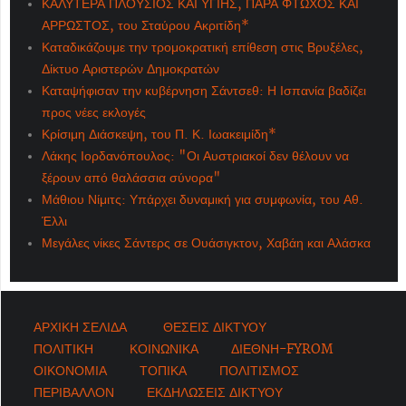
ΚΑΛΥΤΕΡΑ ΠΛΟΥΣΙΟΣ ΚΑΙ ΥΓΙΗΣ, ΠΑΡΑ ΦΤΩΧΟΣ ΚΑΙ
ΑΡΡΩΣΤΟΣ, του Σταύρου Ακριτίδη*
Καταδικάζουμε την τρομοκρατική επίθεση στις Βρυξέλες,
Δίκτυο Αριστερών Δημοκρατών
Καταψήφισαν την κυβέρνηση Σάντσεθ: Η Ισπανία βαδίζει
προς νέες εκλογές
Κρίσιμη Διάσκεψη, του Π. Κ. Ιωακειμίδη*
Λάκης Ιορδανόπουλος: "Οι Αυστριακοί δεν θέλουν να
ξέρουν από θαλάσσια σύνορα"
Μάθιου Νίμιτς: Υπάρχει δυναμική για συμφωνία, του Αθ.
Έλλι
Μεγάλες νίκες Σάντερς σε Ουάσιγκτον, Χαβάη και Αλάσκα
ΑΡΧΙΚΗ ΣΕΛΙΔΑ
ΘΕΣΕΙΣ ΔΙΚΤΥΟΥ
ΠΟΛΙΤΙΚΗ
ΚΟΙΝΩΝΙΚΑ
ΔΙΕΘΝΗ-FYROM
ΟΙΚΟΝΟΜΙΑ
ΤΟΠΙΚΑ
ΠΟΛΙΤΙΣΜΟΣ
ΠΕΡΙΒΑΛΛΟΝ
ΕΚΔΗΛΩΣΕΙΣ ΔΙΚΤΥΟΥ