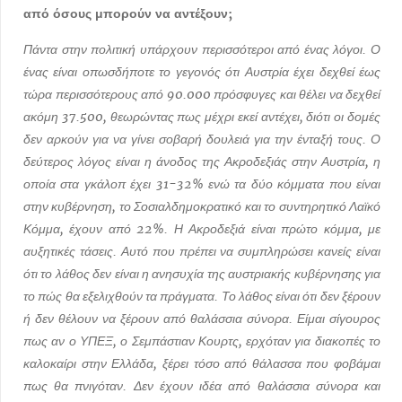
από όσους μπορούν να αντέξουν;
Πάντα στην πολιτική υπάρχουν περισσότεροι από ένας λόγοι. Ο
ένας είναι οπωσδήποτε το γεγονός ότι Αυστρία έχει δεχθεί έως
τώρα περισσότερους από 90.000 πρόσφυγες και θέλει να δεχθεί
ακόμη 37.500, θεωρώντας πως μέχρι εκεί αντέχει, διότι οι δομές
δεν αρκούν για να γίνει σοβαρή δουλειά για την ένταξή τους. Ο
δεύτερος λόγος είναι η άνοδος της Ακροδεξιάς στην Αυστρία, η
οποία στα γκάλοπ έχει 31-32% ενώ τα δύο κόμματα που είναι
στην κυβέρνηση, το Σοσιαλδημοκρατικό και το συντηρητικό Λαϊκό
Κόμμα, έχουν από 22%. Η Ακροδεξιά είναι πρώτο κόμμα, με
αυξητικές τάσεις. Αυτό που πρέπει να συμπληρώσει κανείς είναι
ότι το λάθος δεν είναι η ανησυχία της αυστριακής κυβέρνησης για
το πώς θα εξελιχθούν τα πράγματα. Το λάθος είναι ότι δεν ξέρουν
ή δεν θέλουν να ξέρουν από θαλάσσια σύνορα. Είμαι σίγουρος
πως αν ο ΥΠΕΞ, ο Σεμπάστιαν Κουρτς, ερχόταν για διακοπές το
καλοκαίρι στην Ελλάδα, ξέρει τόσο από θάλασσα που φοβάμαι
πως θα πνιγόταν. Δεν έχουν ιδέα από θαλάσσια σύνορα και