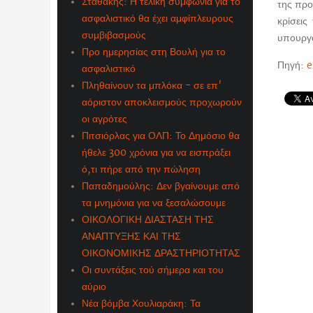
Σταθάκης: Η τελική συμφωνία για το
της προ
ασφαλιστικό θα έχει αμφίπλευρους
κρίσεις
συμβιβασμούς
υπουργο
Προ ημερησίας στη Βουλή για το
Πηγή:
e
ασφαλιστικό
Πληθαίνουν τα μπλόκα - σε επ'
αόριστον αποκλεισμούς προχωρούν
οι αγρότες
Πιτσιόρλας για ΟΛΠ: Το Δημόσιο θα
ήθελε 300 χρόνια για να εισπράξει
ό,τι πήρε από την πώληση
Παπαδημούλης: Δεν βγαίνουμε από
τα μνημόνια για να ξεσαλώσουμε
ΟΙΚΟΛΟΓΙΚΗ ΔΙΑΣΤΑΣΗ ΤΗΣ
ΑΝΑΠΤΥΞΗΣ ΚΑΙ ΤΗΣ
ΟΙΚΟΝΟΜΙΚΗΣ ΔΡΑΣΤΗΡΙΟΤΗΤΑΣ
Οι συντάξεις τού σήμερα και του
αύριο
Νέα βόμβα Χουλιαράκη: Τα