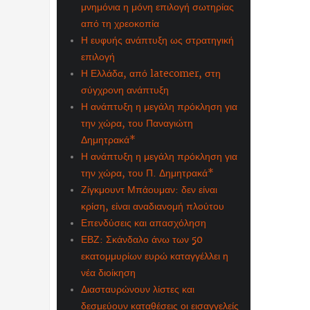
μνημόνια η μόνη επιλογή σωτηρίας
από τη χρεοκοπία
Η ευφυής ανάπτυξη ως στρατηγική
επιλογή
Η Ελλάδα, από latecomer, στη
σύγχρονη ανάπτυξη
Η ανάπτυξη η μεγάλη πρόκληση για
την χώρα, του Παναγιώτη
Δημητρακά*
Η ανάπτυξη η μεγάλη πρόκληση για
την χώρα, του Π. Δημητρακά*
Ζίγκμουντ Μπάουμαν: δεν είναι
κρίση, είναι αναδιανομή πλούτου
Επενδύσεις και απασχόληση
ΕΒΖ: Σκάνδαλο άνω των 50
εκατομμυρίων ευρώ καταγγέλλει η
νέα διοίκηση
Διασταυρώνουν λίστες και
δεσμεύουν καταθέσεις οι εισαγγελείς