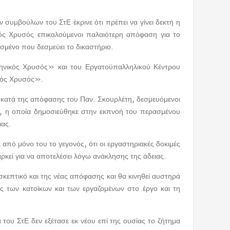
 συμβούλων του ΣτΕ έκρινε ότι πρέπει να γίνει δεκτή η
ικός Χρυσός επικαλούμενοι παλαιότερη απόφαση για το
ασμένο που δεσμεύει το δικαστήριο.
λληνικός Χρυσός» και του Εργατοϋπαλληλικού Κέντρου
ικός Χρυσός».
ές κατά της απόφασης του Παν. Σκουρλέτη, δεσμευόμενοι
Ε, η οποία δημοσιεύθηκε στην εκπνοή του περασμένου
ιας.
ι από μόνο του το γεγονός, ότι οι εργαστηριακές δοκιμές
αρκεί για να αποτελέσει λόγω ανάκλησης της άδειας.
σκεπτικό και της νέας απόφασης και θα κινηθεί αυστηρά
ς των κατοίκων και των εργαζομένων στο έργο και τη
του ΣτΕ δεν εξέτασε εκ νέου επί της ουσίας το ζήτημα