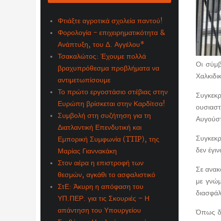
Φτιάξτε αγροτικά σχολεία παντού!
Φορολογία - επιχειρηματικότητα &
Ανάπτυξη, του Δ. Αγγέλου*
Τσακαλώτος: Έχουμε πολλά
Οι σύμβ
βραχυπρόθεσμα προβλήματα να
Χαλκιδι
αντιμετωπίσουμε
Το πρώτο εργοστάσιο στέβιας στην
Συγκεκρ
Ευρώπη βρίσκεται στην Καρδίτσα!
ουσιαστ
Συμβολή στη συζήτηση για τη
Αυγούστ
Διατλαντική Επενδυτική και
Συγκεκρ
Εμπορική Συμφωνία (TTIP), της
δεν έγι
Μαρίας Γιαννακάκη
Στον αέρα η επιστροφή των
Σε ανακ
θεσμών, αγκάθι το ασφαλιστικό
με γνώμ
ΣτΕ: Άκυρη η απόφαση του
διασφάλ
ΥΠ.ΠΕΡ. για τις Σκουριές – Η
απάντηση του Υπουργείου
Όπως δι