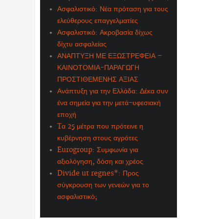
Ασφαλιστικό: Νέα πρόταση για τους
ελεύθερους επαγγελματίες
Ασφαλιστικό: Ακροβασία δίχως
δίχτυ ασφαλείας
ΑΝΑΠΤΥΞΗ ΜΕ ΕΞΩΣΤΡΕΦΕΙΑ –
ΚΑΙΝΟΤΟΜΙΑ-ΠΑΡΑΓΩΓΗ
ΠΡΟΣΤΙΘΕΜΕΝΗΣ ΑΞΙΑΣ
Ανάπτυξη για την Ελλάδα: Δέκα συν
ένα σημεία για την μετά-υφεσιακή
εποχή
Tα 25 μέτρα που πρότεινε η
κυβέρνηση στους αγρότες
Eurogroup: Συμφωνία για
αξιολόγηση, δόση και χρέος
Divide ut regnes*: Προς
σύγκρουση των γενεών για το
ασφαλιστικό;