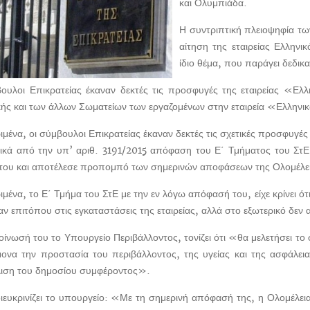
και Ολυμπιάδα.
Η συντριπτική πλειοψηφία των
αίτηση της εταιρείας Ελλην
ίδιο θέμα, που παράγει δεδικ
ουλοι Επικρατείας έκαναν δεκτές τις προσφυγές της εταιρείας «Ε
κής και των άλλων Σωματείων των εργαζομένων στην εταιρεία «Ελλην
ιμένα, οι σύμβουλοι Επικρατείας έκαναν δεκτές τις σχετικές προσφυγ
ικά από την υπ’ αριθ. 3191/2015 απόφαση του Ε΄ Τμήματος του Στ
ου και αποτέλεσε προπομπό των σημερινών αποφάσεων της Ολομέλε
ιμένα, το Ε΄ Τμήμα του ΣτΕ με την εν λόγω απόφασή του, είχε κρίνει ότ
ναν επιτόπου στις εγκαταστάσεις της εταιρείας, αλλά στο εξωτερικό δεν 
οίνωσή του το Υπουργείο Περιβάλλοντος, τονίζει ότι «θα μελετήσει το 
ονα την προστασία του περιβάλλοντος, της υγείας και της ασφάλεια
ιση του δημοσίου συμφέροντος».
ευκρινίζει το υπουργείο: «Με τη σημερινή απόφασή της, η Ολομέλεια 