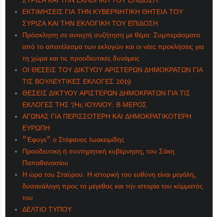
ΣΥΡΙΖΑ ΚΑΙ ΤΗΝ ΕΚΛΟΓΙΚΗ ΤΟΥ ΕΠΙΔΟΣΗ
ΕΚΤΙΜΗΣΕΙΣ ΓΙΑ ΤΗΝ ΚΥΒΕΡΝΗΤΙΚΗ ΘΗΤΕΙΑ ΤΟΥ
ΣΥΡΙΖΑ ΚΑΙ ΤΗΝ ΕΚΛΟΓΙΚΗ ΤΟΥ ΕΠΙΔΟΣΗ
Πρόσκληση σε ανοιχτή συζήτηση με θέμα: Συμπεράσματα
από το αποτέλεσμα των εκλογών και οι νέες προκλήσεις για
τη χώρα και τις προοδευτικές δυνάμεις
ΟΙ ΘΕΣΕΙΣ ΤΟΥ ΔΙΚΤΥΟΥ ΑΡΙΣΤΕΡΩΝ ΔΗΜΟΚΡΑΤΩΝ ΓΙΑ
ΤΙΣ ΒΟΥΛΕΥΤΙΚΕΣ ΕΚΛΟΓΕΣ 2019
ΘΕΣΕΙΣ ΔΙΚΤΥΟΥ ΑΡΙΣΤΕΡΩΝ ΔΗΜΟΚΡΑΤΩΝ ΓΙΑ ΤΙΣ
ΕΚΛΟΓΕΣ ΤΗΣ 7Ης ΙΟΥΛΙΟΥ: Β ΜΕΡΟΣ
ΑΓΩΝΑΣ ΓΙΑ ΠΕΡΙΣΣΟΤΕΡΗ ΚΑΙ ΔΗΜΟΚΡΑΤΙΚΟΤΕΡΗ
ΕΥΡΩΠΗ
"Έφυγε" ο Στέφανος Ιωακειμίδης
Προοδευτική ή συντηρητική κυβέρνηση; του Σάκη
Παπαθανασίου
Η ώρα του Σταύρου. Η ιστορική του ευθύνη είναι μεγάλη,
δυσανάλογη προς το μέγεθος και την ιστορία του κόμματός
του
ΔΕΛΤΙΟ ΤΥΠΟΥ