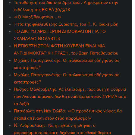
Τοποθέτηση του Δικτύου Αριστερών Δημοκρατών στην
εκδήλωση της ΕΚΙΕΑ 30/5/18
«Ο Μαρξ δεν φτάνει...»
Ήττα της φιλελεύθερης Ευρώπης, του Π. Κ. Ιωακειμίδη
ΤΟ ΔΙΚΤΥΟ ΑΡΙΣΤΕΡΩΝ ΔΗΜΟΚΡΑΤΩΝ ΓΙΑ ΤΟ
ΣΚΑΝΔΑΛΟ NOVARTIS
Η ΕΠΙΘΕΣΗ ΣΤΟΝ ΦΩΤΗ ΚΟΥΒΕΛΗ ΕΙΝΑΙ ΜΙΑ
ΑΝΤΙΔΗΜΟΚΡΑΤΙΚΗ ΠΡΑΞΗ, του Σάκη Παπαθανασίου
Μιχάλης Παπαγιαννάκης: Οι παλικαρισμοί οδήγησαν σε
καταστροφές*
Μιχάλης Παπαγιαννάκης: Οι παλικαρισμοί οδήγησαν σε
καταστροφές*
Πάσχος Μανδραβέλης: Ας ελπίσουμε, πως αυτή η φουρνιά
των Αγανακτισμένων δεν θα αναδείξει κάποιον ΣΥΡΙΖΑ από
τα Δεξιά
Πιτσιόρλας στη Νέα Σελίδα: «Ο προοδευτικός χώρος θα
σταθεί απέναντι στον δεξιό παροξυσμό»
N. Ανδρουλάκης: Να ηττηθούν η φθήνια, ο
μικροκομματισμός και η διχόνοια στα εθνικά θέματα