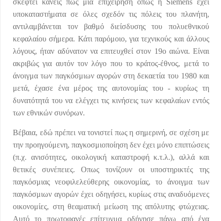
σκεφτεί κανείς πως μια επιχείρηση όπως η Siemens έχει
υποκαταστήματα σε όλες σχεδόν τις πόλεις του πλανήτη,
αντιλαμβάνεται τον βαθμό διείσδυσης του πολυεθνικού
κεφαλαίου σήμερα. Κάτι παρόμοιο, για τεχνικούς και άλλους
λόγους, ήταν αδύνατον να επιτευχθεί στον 19ο αιώνα. Είναι
ακριβώς για αυτόν τον λόγο που το κράτος-έθνος, μετά το
άνοιγμα των παγκόσμιων αγορών στη δεκαετία του 1980 και
μετά, έχασε ένα μέρος της αυτονομίας του - κυρίως τη
δυνατότητά του να ελέγχει τις κινήσεις των κεφαλαίων εντός
των εθνικών συνόρων.
Βέβαια, εδώ πρέπει να τονιστεί πως η σημερινή, σε σχέση με
την προηγούμενη, παγκοσμιοποίηση δεν έχει μόνο επιπτώσεις
(π.χ. ανισότητες, οικολογική καταστροφή κ.τ.λ.), αλλά και
θετικές συνέπειες. Οπως τονίζουν οι υποστηρικτές της
παγκόσμιας νεοφιλελεύθερης οικονομίας, το άνοιγμα των
παγκόσμιων αγορών έχει οδηγήσει, κυρίως στις αναδυόμενες
οικονομίες, στη θεαματική μείωση της απόλυτης φτώχειας.
Αυτό το πρωτοφανές επίτευγμα οδήγησε πάνω από ένα