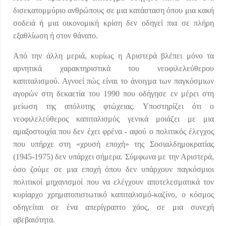
δισεκατομμύριο ανθρώπους σε μια κατάσταση όπου μια κακή
σοδειά ή μια οικονομική κρίση δεν οδηγεί πια σε πλήρη
εξαθλίωση ή στον θάνατο.
Από την άλλη μεριά, κυρίως η Αριστερά βλέπει μόνο τα
αρνητικά χαρακτηριστικά του νεοφιλελεύθερου
καπιταλισμού. Αγνοεί πώς είναι το άνοιγμα των παγκόσμιων
αγορών στη δεκαετία του 1990 που οδήγησε εν μέρει στη
μείωση της απόλυτης φτώχειας. Υποστηρίζει ότι ο
νεοφιλελεύθερος καπιταλισμός γενικά μοιάζει με μια
αμαξοστοιχία που δεν έχει φρένα - αφού ο πολιτικός έλεγχος
που υπήρχε στη «χρυσή εποχή» της Σοσιαλδημοκρατίας
(1945-1975) δεν υπάρχει σήμερα. Σύμφωνα με την Αριστερά,
όσο ζούμε σε μια εποχή όπου δεν υπάρχουν παγκόσμιοι
πολιτικοί μηχανισμοί που να ελέγχουν αποτελεσματικά τον
κυρίαρχο χρηματοπιστωτικό καπιταλισμό-καζίνο, ο κόσμος
οδηγείται σε ένα απερίγραπτο χάος, σε μια συνεχή
αβεβαιότητα.