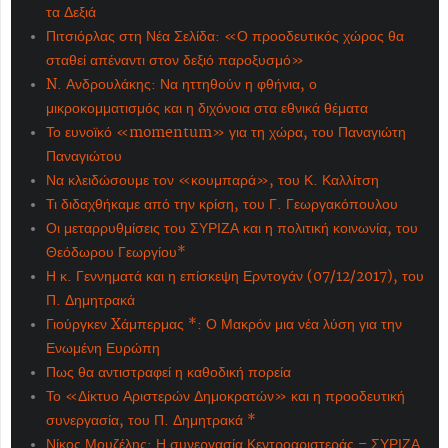
τα Δεξιά
Πιτσιόρλας στη Νέα Σελίδα: «Ο προοδευτικός χώρος θα
σταθεί απέναντι στον δεξιό παροξυσμό»
N. Ανδρουλάκης: Να ηττηθούν η φθήνια, ο
μικροκομματισμός και η διχόνοια στα εθνικά θέματα
Το ευνοϊκό «momentum» για τη χώρα, του Παναγιώτη
Παναγιώτου
Να κλειδώσουμε τον «κουμπαρά», του Κ. Καλλίτση
Τι διδαχθήκαμε από την κρίση, του Γ. Γεωργακόπουλου
Οι μεταρρυθμίσεις του ΣΥΡΙΖΑ και η πολιτική κοινωνία, του
Θεόδωρου Γεωργίου*
Η κ. Γεννηματά και η επίσκεψη Ερντογάν (07/12/2017), του
Π. Δημητρακά
Γιούργκεν Xάμπερμας *: Ο Μακρόν μια νέα λύση για την
Ενωμένη Ευρώπη
Πως θα αντιστραφεί η καθοδική πορεία
Το «Δίκτυο Αριστερών Δημοκρατών» και η προοδευτική
συνεργασία, του Π. Δημητρακά *
Νίκος Μουζέλης: Η συνεργασία Κεντροαριστεράς – ΣΥΡΙΖΑ