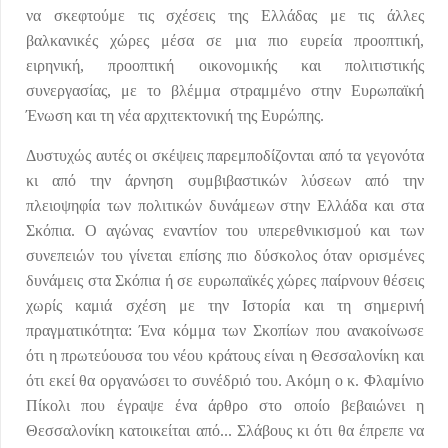
να σκεφτούμε τις σχέσεις της Ελλάδας με τις άλλες
βαλκανικές χώρες μέσα σε μια πιο ευρεία προοπτική,
ειρηνική, προοπτική οικονομικής και πολιτιστικής
συνεργασίας, με το βλέμμα στραμμένο στην Ευρωπαϊκή
Ένωση και τη νέα αρχιτεκτονική της Ευρώπης.
Δυστυχώς αυτές οι σκέψεις παρεμποδίζονται από τα γεγονότα
κι από την άρνηση συμβιβαστικών λύσεων από την
πλειοψηφία των πολιτικών δυνάμεων στην Ελλάδα και στα
Σκόπια. Ο αγώνας εναντίον του υπερεθνικισμού και των
συνεπειών του γίνεται επίσης πιο δύσκολος όταν ορισμένες
δυνάμεις στα Σκόπια ή σε ευρωπαϊκές χώρες παίρνουν θέσεις
χωρίς καμιά σχέση με την Ιστορία και τη σημερινή
πραγματικότητα: Ένα κόμμα των Σκοπίων που ανακοίνωσε
ότι η πρωτεύουσα του νέου κράτους είναι η Θεσσαλονίκη και
ότι εκεί θα οργανώσει το συνέδριό του. Ακόμη ο κ. Φλαμίνιο
Πίκολι που έγραψε ένα άρθρο στο οποίο βεβαιώνει η
Θεσσαλονίκη κατοικείται από... Σλάβους κι ότι θα έπρεπε να