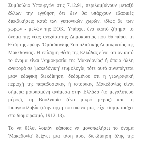
Συμβούλιο Υπουργών στις 7.12.91, περιλαμβάνουν μεταξύ
άλλων την εγγύηση ότι δεν θα υπάρχουν εδαφικές
διεκδικήσεις κατά των γειτονικών χωρών, ιδίως δε των
χωρών - μελών της ΕΟΚ. Υπάρχει ένα καυτό ζήτημα: το
όνομα της νέας ανεξάρτητης Δημοκρατίας που θα πάρει τη
θέση της πρώην 'Ομόσπονδης Σοσιαλιστικής Δημοκρατίας της
Μακεδονίας'. Η επίσημη θέση της Ελλάδας είναι ότι αν αυτό
το όνομα είναι 'Δημοκρατία της Μακεδονίας' ή όποια άλλη
αναφορά σε 'μακεδόνικη' ετυμολογία, τότε αυτό συνεπάγεται
μιαν εδαφική διεκδίκηση, δεδομένου ότι η γεωγραφική
περιοχή της παραδοσιακής ή ιστορικής Μακεδονίας είναι
σήμερα μοιρασμένη ανάμεσα στην Ελλάδα (το μεγαλύτερο
μέρος), τη Βουλγαρία (ένα μικρό μέρος) και τη
Γιουγκοσλαβία (στην αρχή του αιώνα μας, είχε συμμετάσχει
στο διαμοιρασμό, 1912-13).
Το να θέλει λοιπόν κάποιος να μονοπωλήσει το όνομα
'Μακεδονία' δείχνει μια τάση προς διεκδίκηση όλης της