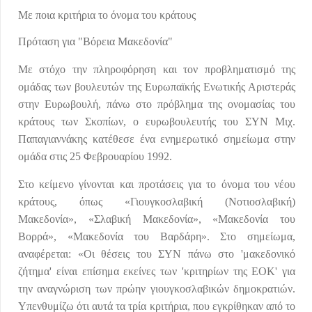
Με ποια κριτήρια το όνομα του κράτους
Πρόταση για "Βόρεια Μακεδονία"
Με στόχο την πληροφόρηση και τον προβληματισμό της
ομάδας των βουλευτών της Ευρωπαϊκής Ενωτικής Αριστεράς
στην Ευρωβουλή, πάνω στο πρόβλημα της ονομασίας του
κράτους των Σκοπίων, ο ευρωβουλευτής του ΣΥΝ Μιχ.
Παπαγιαννάκης κατέθεσε ένα ενημερωτικό σημείωμα στην
ομάδα στις 25 Φεβρουαρίου 1992.
Στο κείμενο γίνονται και προτάσεις για το όνομα του νέου
κράτους, όπως «Γιουγκοσλαβική (Νοτιοσλαβική)
Μακεδονία», «Σλαβική Μακεδονία», «Μακεδονία του
Βορρά», «Μακεδονία του Βαρδάρη». Στο σημείωμα,
αναφέρεται: «Οι θέσεις του ΣΥΝ πάνω στο 'μακεδονικό
ζήτημα' είναι επίσημα εκείνες των 'κριτηρίων της ΕΟΚ' για
την αναγνώριση των πρώην γιουγκοσλαβικών δημοκρατιών.
Υπενθυμίζω ότι αυτά τα τρία κριτήρια, που εγκρίθηκαν από το