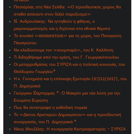
Πιτσιόρλας στη Νέα Σελίδα: «Ο προοδευτικός χώρος θα
σταθεί απέναντι στον δεξιό παροξυσμό»
N. Ανδρουλάκης: Να ηττηθούν η φθήνια, ο
μικροκομματισμός και η διχόνοια στα εθνικά θέματα
Το ευνοϊκό «momentum» για τη χώρα, του Παναγιώτη
Παναγιώτου
Να κλειδώσουμε τον «κουμπαρά», του Κ. Καλλίτση
Τι διδαχθήκαμε από την κρίση, του Γ. Γεωργακόπουλου
Οι μεταρρυθμίσεις του ΣΥΡΙΖΑ και η πολιτική κοινωνία, του
Θεόδωρου Γεωργίου*
Η κ. Γεννηματά και η επίσκεψη Ερντογάν (07/12/2017), του
Π. Δημητρακά
Γιούργκεν Xάμπερμας *: Ο Μακρόν μια νέα λύση για την
Ενωμένη Ευρώπη
Πως θα αντιστραφεί η καθοδική πορεία
Το «Δίκτυο Αριστερών Δημοκρατών» και η προοδευτική
συνεργασία, του Π. Δημητρακά *
Νίκος Μουζέλης: Η συνεργασία Κεντροαριστεράς – ΣΥΡΙΖΑ