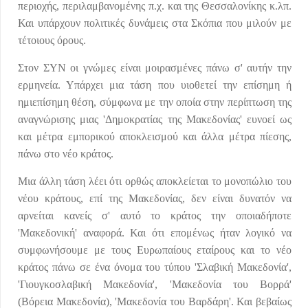
περιοχής, περιλαμβανομένης π.χ. και της Θεσσαλονίκης κ.λπ.
Και υπάρχουν πολιτικές δυνάμεις στα Σκόπια που μιλούν με
τέτοιους όρους.
Στον ΣΥΝ οι γνώμες είναι μοιρασμένες πάνω σ' αυτήν την
ερμηνεία. Υπάρχει μια τάση που υιοθετεί την επίσημη ή
ημιεπίσημη θέση, σύμφωνα με την οποία στην περίπτωση της
αναγνώρισης μιας 'Δημοκρατίας της Μακεδονίας' ευνοεί ως
και μέτρα εμπορικού αποκλεισμού και άλλα μέτρα πίεσης,
πάνω στο νέο κράτος.
Μια άλλη τάση λέει ότι ορθώς αποκλείεται το μονοπώλιο του
νέου κράτους, επί της Μακεδονίας, δεν είναι δυνατόν να
αρνείται κανείς σ' αυτό το κράτος την οποιαδήποτε
'Μακεδονική' αναφορά. Και ότι επομένως ήταν λογικό να
συμφωνήσουμε με τους Ευρωπαίους εταίρους και το νέο
κράτος πάνω σε ένα όνομα του τύπου 'Σλαβική Μακεδονία',
'Γιουγκοσλαβική Μακεδονία', 'Μακεδονία του Βορρά'
(Βόρεια Μακεδονία), 'Μακεδονία του Βαρδάρη'. Και βεβαίως