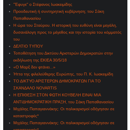
"Έφυγε" ο Στέφανος Ιωακειμίδης
Προοδευτική ή συντηρητική κυβέρνηση; του Σάκη
Παπαθανασίου
Η ώρα του Σταύρου. Η ιστορική του ευθύνη είναι μεγάλη,
δυσανάλογη προς το μέγεθος και την ιστορία του κόμματός
του
ΔΕΛΤΙΟ ΤΥΠΟΥ
Τοποθέτηση του Δικτύου Αριστερών Δημοκρατών στην
εκδήλωση της ΕΚΙΕΑ 30/5/18
«Ο Μαρξ δεν φτάνει...»
Ήττα της φιλελεύθερης Ευρώπης, του Π. Κ. Ιωακειμίδη
ΤΟ ΔΙΚΤΥΟ ΑΡΙΣΤΕΡΩΝ ΔΗΜΟΚΡΑΤΩΝ ΓΙΑ ΤΟ
ΣΚΑΝΔΑΛΟ NOVARTIS
Η ΕΠΙΘΕΣΗ ΣΤΟΝ ΦΩΤΗ ΚΟΥΒΕΛΗ ΕΙΝΑΙ ΜΙΑ
ΑΝΤΙΔΗΜΟΚΡΑΤΙΚΗ ΠΡΑΞΗ, του Σάκη Παπαθανασίου
Μιχάλης Παπαγιαννάκης: Οι παλικαρισμοί οδήγησαν σε
καταστροφές*
Μιχάλης Παπαγιαννάκης: Οι παλικαρισμοί οδήγησαν σε
καταστροφές*