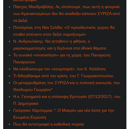
Πάσχος Μανδραβέλης: Ας ελπίσουμε, πως αυτή η φουρνιά
των Αγανακτισμένων δεν θα αναδείξει κάποιον ΣΥΡΙΖΑ από
τα Δεξιά
Πιτσιόρλας στη Νέα Σελίδα: «Ο προοδευτικός χώρος θα
σταθεί απέναντι στον δεξιό παροξυσμό»
N. Ανδρουλάκης: Να ηττηθούν η φθήνια, ο
μικροκομματισμός και η διχόνοια στα εθνικά θέματα
Το ευνοϊκό «momentum» για τη χώρα, του Παναγιώτη
Παναγιώτου
Να κλειδώσουμε τον «κουμπαρά», του Κ. Καλλίτση
Τι διδαχθήκαμε από την κρίση, του Γ. Γεωργακόπουλου
Οι μεταρρυθμίσεις του ΣΥΡΙΖΑ και η πολιτική κοινωνία, του
Θεόδωρου Γεωργίου*
Η κ. Γεννηματά και η επίσκεψη Ερντογάν (07/12/2017), του
Π. Δημητρακά
Γιούργκεν Xάμπερμας *: Ο Μακρόν μια νέα λύση για την
Ενωμένη Ευρώπη
Πως θα αντιστραφεί η καθοδική πορεία