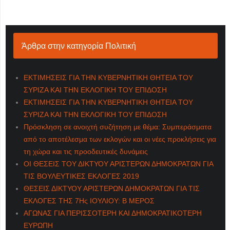
Άρθρα στην κατηγορία Πολιτική
ΕΚΤΙΜΗΣΕΙΣ ΓΙΑ ΤΗΝ ΚΥΒΕΡΝΗΤΙΚΗ ΘΗΤΕΙΑ ΤΟΥ
ΣΥΡΙΖΑ ΚΑΙ ΤΗΝ ΕΚΛΟΓΙΚΗ ΤΟΥ ΕΠΙΔΟΣΗ
ΕΚΤΙΜΗΣΕΙΣ ΓΙΑ ΤΗΝ ΚΥΒΕΡΝΗΤΙΚΗ ΘΗΤΕΙΑ ΤΟΥ
ΣΥΡΙΖΑ ΚΑΙ ΤΗΝ ΕΚΛΟΓΙΚΗ ΤΟΥ ΕΠΙΔΟΣΗ
Πρόσκληση σε ανοιχτή συζήτηση με θέμα: Συμπεράσματα
από το αποτέλεσμα των εκλογών και οι νέες προκλήσεις για
τη χώρα και τις προοδευτικές δυνάμεις
ΟΙ ΘΕΣΕΙΣ ΤΟΥ ΔΙΚΤΥΟΥ ΑΡΙΣΤΕΡΩΝ ΔΗΜΟΚΡΑΤΩΝ ΓΙΑ
ΤΙΣ ΒΟΥΛΕΥΤΙΚΕΣ ΕΚΛΟΓΕΣ 2019
ΘΕΣΕΙΣ ΔΙΚΤΥΟΥ ΑΡΙΣΤΕΡΩΝ ΔΗΜΟΚΡΑΤΩΝ ΓΙΑ ΤΙΣ
ΕΚΛΟΓΕΣ ΤΗΣ 7Ης ΙΟΥΛΙΟΥ: Β ΜΕΡΟΣ
ΑΓΩΝΑΣ ΓΙΑ ΠΕΡΙΣΣΟΤΕΡΗ ΚΑΙ ΔΗΜΟΚΡΑΤΙΚΟΤΕΡΗ
ΕΥΡΩΠΗ